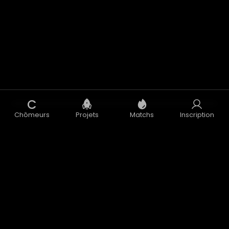
C
Chômeurs
Projets
Matchs
Inscription
Concept
Blog
CGU
CGV
Données Personnelles
Mentions Légales
Accélérateur
Nous contacter