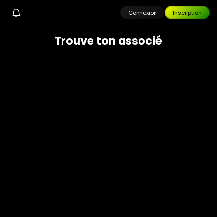
Connexion
Inscription
T
r
o
u
v
e
t
o
n
a
s
s
o
c
i
é