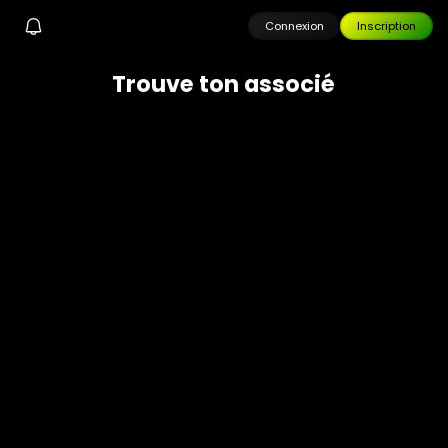
Connexion
Inscription
T
r
o
u
v
e
t
o
n
a
s
s
o
c
i
é