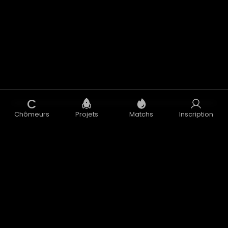
C
Chômeurs
Projets
Matchs
Inscription
Concept
Blog
CGU
CGV
Données Personnelles
Mentions Légales
Accélérateur
Nous contacter