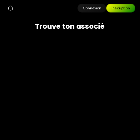
Connexion
Inscription
T
r
o
u
v
e
t
o
n
a
s
s
o
c
i
é