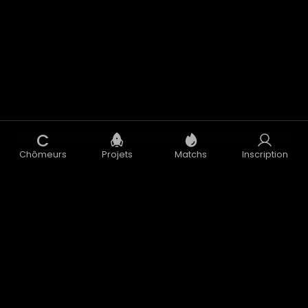
C
Chômeurs
Projets
Matchs
Inscription
Concept
Blog
CGU
CGV
Données Personnelles
Mentions Légales
Accélérateur
Nous contacter