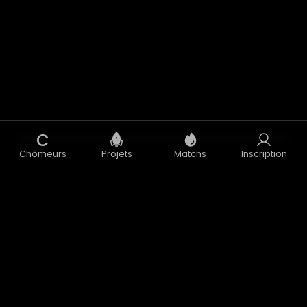
C
Chômeurs
Projets
Matchs
Inscription
Concept
Blog
CGU
CGV
Données Personnelles
Mentions Légales
Accélérateur
Nous contacter