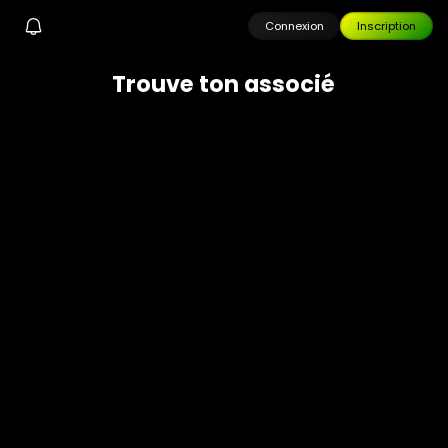
Connexion
Inscription
T
r
o
u
v
e
t
o
n
a
s
s
o
c
i
é