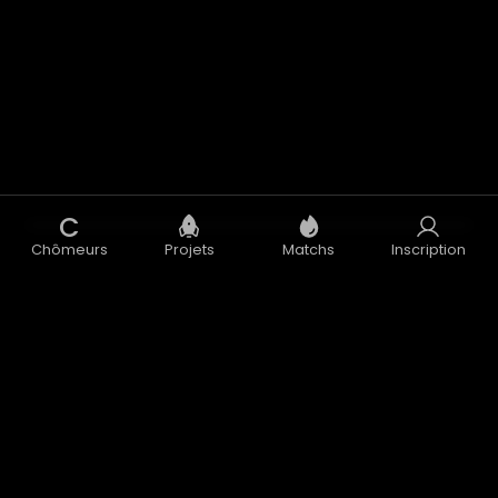
C
Chômeurs
Projets
Matchs
Inscription
Concept
Blog
CGU
CGV
Données Personnelles
Mentions Légales
Accélérateur
Nous contacter