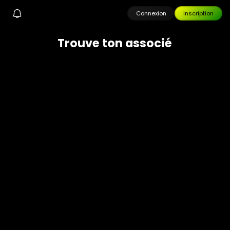
Connexion
Inscription
T
r
o
u
v
e
t
o
n
a
s
s
o
c
i
é