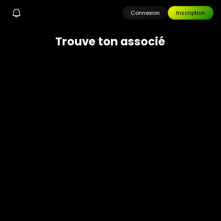
Connexion
Inscription
T
r
o
u
v
e
t
o
n
a
s
s
o
c
i
é