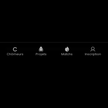
C
Chômeurs
Projets
Matchs
Inscription
Concept
Blog
CGU
CGV
Données Personnelles
Mentions Légales
Accélérateur
Nous contacter