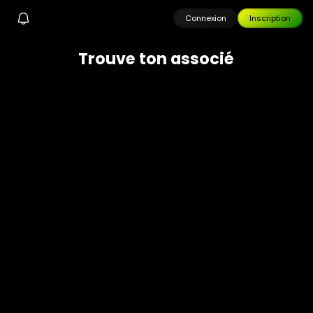
Connexion
Inscription
T
r
o
u
v
e
t
o
n
a
s
s
o
c
i
é