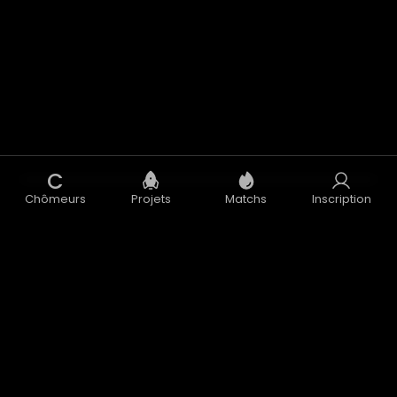
C
Chômeurs
Projets
Matchs
Inscription
Concept
Blog
CGU
CGV
Données Personnelles
Mentions Légales
Accélérateur
Nous contacter