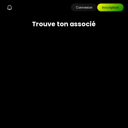
Connexion
Inscription
T
r
o
u
v
e
t
o
n
a
s
s
o
c
i
é