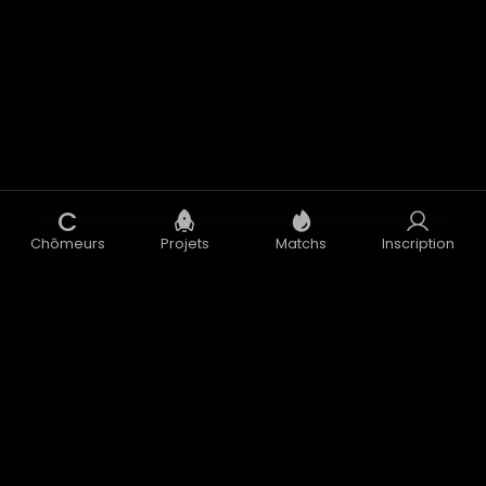
C
Chômeurs
Projets
Matchs
Inscription
Concept
Blog
CGU
CGV
Données Personnelles
Mentions Légales
Accélérateur
Nous contacter