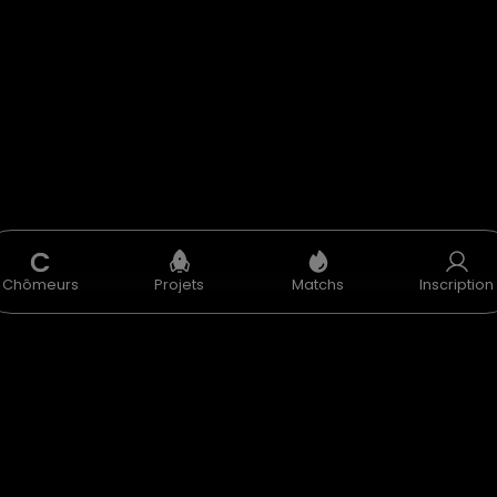
C
Chômeurs
Projets
Matchs
Inscription
U
CGV
Données Personnelles
Mentions Légales
Accélérate