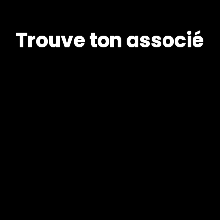
T
r
o
u
v
e
t
o
n
a
s
s
o
c
i
é