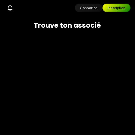
Connexion
Inscription
T
r
o
u
v
e
t
o
n
a
s
s
o
c
i
é