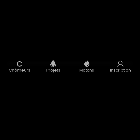
C
Chômeurs
Projets
Matchs
Inscription
Concept
Blog
CGU
CGV
Données Personnelles
Mentions Légales
Accélérateur
Nous contacter