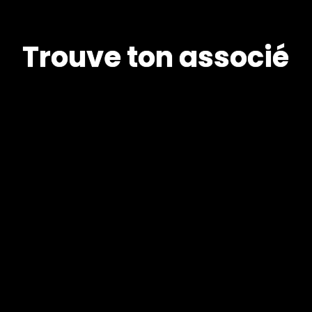
T
r
o
u
v
e
t
o
n
a
s
s
o
c
i
é