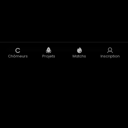
C
Chômeurs
Projets
Matchs
Inscription
Concept
Blog
CGU
CGV
Données Personnelles
Mentions Légales
Accélérateur
Nous contacter