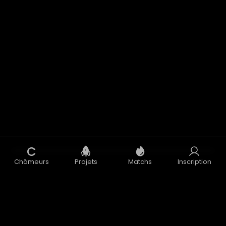
C
Chômeurs
Projets
Matchs
Inscription
Concept
Blog
CGU
CGV
Données Personnelles
Mentions Légales
Accélérateur