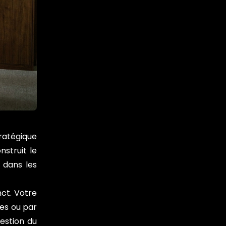
tratégique
nstruit le
e dans les
nct. Votre
tes ou par
gestion du