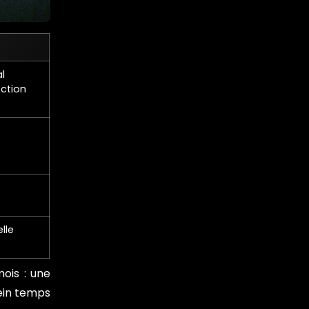
l
ection
lle
ois : une
lein temps