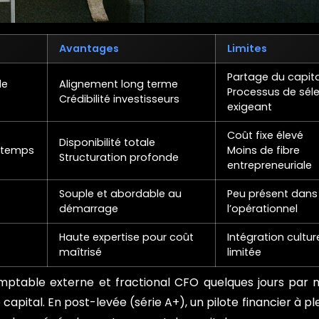
Avantages
Limites
Partage du capita
le
Alignement long terme
Processus de sél
Crédibilité investisseurs
exigeant
Coût fixe élevé
Disponibilité totale
n temps
Moins de fibre
Structuration profonde
entrepreneuriale
Souple et abordable au
Peu présent dans
démarrage
l’opérationnel
Haute expertise pour coût
Intégration culture
maîtrisé
limitée
table externe et fractional CFO quelques jours par m
 capital. En post-levée (série A+), un pilote financier à p