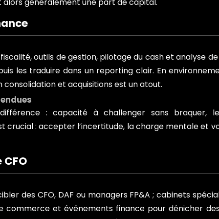
t alors généralement une part de capital.
inance
O
iscalité, outils de gestion, pilotage du cash et analyse d
, puis les traduire dans un reporting clair. En environnem
 consolidation et acquisitions est un atout.
ttendues
ifférence : capacité à challenger sans braquer, le
t crucial : accepter l’incertitude, la charge mentale et voi
é CFO
 cibler des CFO, DAF ou managers FP&A ; cabinets spécial
 de commerce et événements finance pour dénicher des 