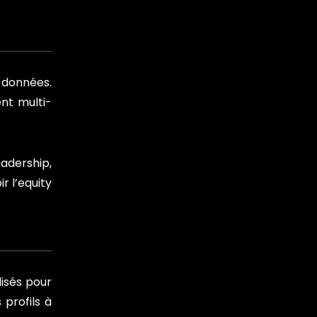
e données.
ent multi-
adership,
r l’equity
isés pour
profils à