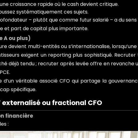
une croissance rapide où le cash devient critique.
oussez systématiquement ces sujets.
fondateur – plutôt que comme futur salarié – a du sens 
e et part de capital plus importante.
e A ou plus)
ure devient multi-entités ou s’internationalise, lorsqu’une
isseurs exigent un reporting plus sophistiqué. Recruter
ché déjà tendu ; recruter après levée offre en revanche 
SPCE.
lève d’un véritable associé CFO qui partage la gouvernan
cap spécifique.
 externalisé ou fractional CFO
n financière
es :