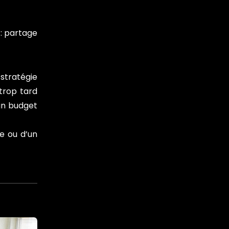
: partage
 stratégie
 trop tard
un budget
ce ou d’un