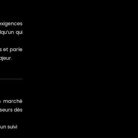
 exigences
qu’un qui
s et parle
jeur.
un marché
sseurs dès
n suivi