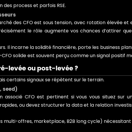
n des process et parfois RSE.
isseurs
 marché des CFO est sous tension, avec rotation élevée et
précisément le rôle augmente vos chances d’attirer quel
. Il incarne la solidité financière, porte les business plan
CFO solide est souvent perçu comme un signal positif ma
ré-levée ou post-levée ?
s certains signaux se répètent sur le terrain.
, seed)
un associé CFO est pertinent si vous vous situez sur 
rapides, ou devez structurer la data et la relation investi
lti-offres, marketplace, B2B long cycle) nécessitant u