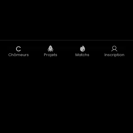
C
Chômeurs
Projets
Matchs
Inscription
Concept
Blog
CGU
CGV
Données Personnelles
Mentions Légales
Accélérateur
Nous contacter