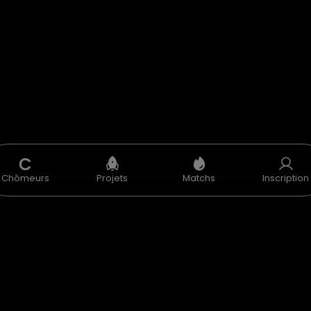
C
Chômeurs
Projets
Matchs
Inscription
U
CGV
Données Personnelles
Mentions Légales
Accélérate