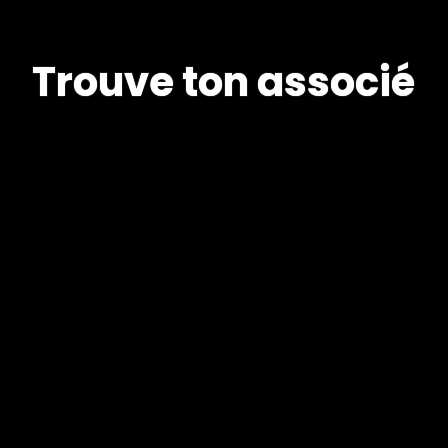
T
r
o
u
v
e
t
o
n
a
s
s
o
c
i
é